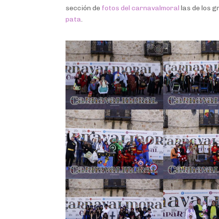
sección de
fotos del carnavalmoral
las de los 
pata
.
Facebook
Facebook
Twitter
Gmail
Twitter
Facebook
Facebook
Pinterest
Pinterest
Twitter
Gmail
Twitter
Facebook
Facebook