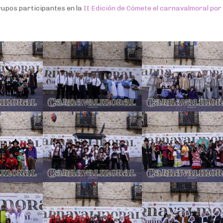
grupos participantes en la
II Edición de Cómete el carnavalmoral por
Facebook
Facebook
Gmail
Twitter
Gmail
Twitter
Gmail
Facebook
Facebook
Pinterest
Pinterest
Gmail
Twitter
Gmail
Twitter
Gmail
Facebook
Facebook