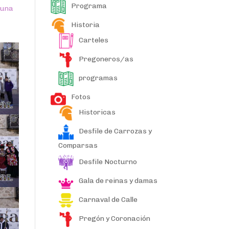
Programa
 una
Historia
Carteles
Pregoneros/as
programas
Fotos
Historicas
Desfile de Carrozas y
Comparsas
Desfile Nocturno
Gala de reinas y damas
Carnaval de Calle
Pregón y Coronación