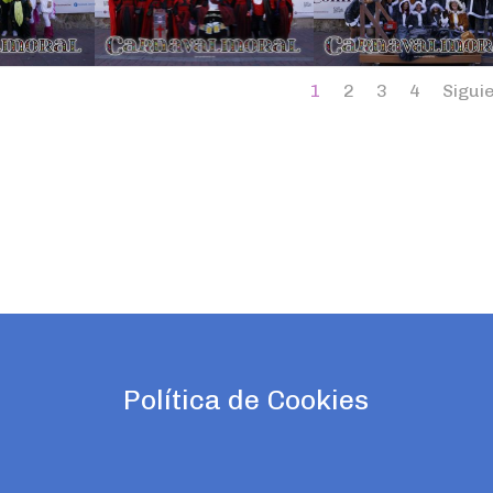
Pinterest
Pinterest
Gmail
Twitter
Gmail
Twitter
Gmail
1
2
3
4
Sigui
Pinterest
Pinterest
Política de Cookies