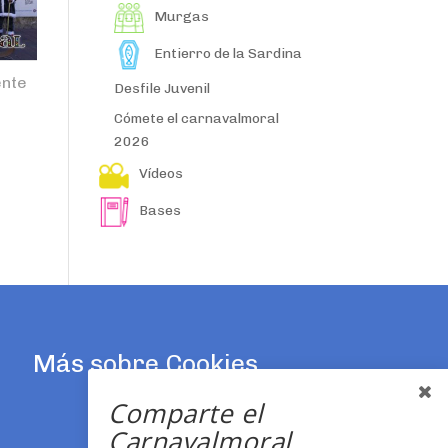
Murgas
Entierro de la Sardina
ente
Desfile Juvenil
Cómete el carnavalmoral
2026
Vídeos
Bases
Más sobre Cookies
Comparte el
Carnavalmoral