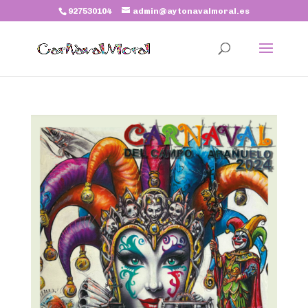
927530104
admin@aytonavalmoral.es