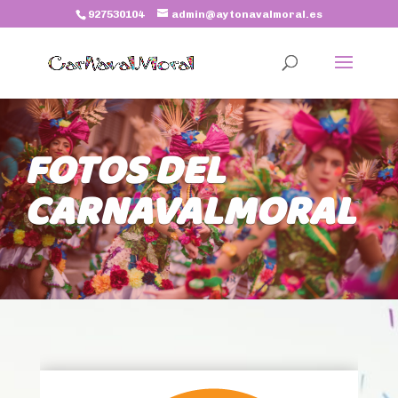
927530104
admin@aytonavalmoral.es
FOTOS DEL
CARNAVALMORAL